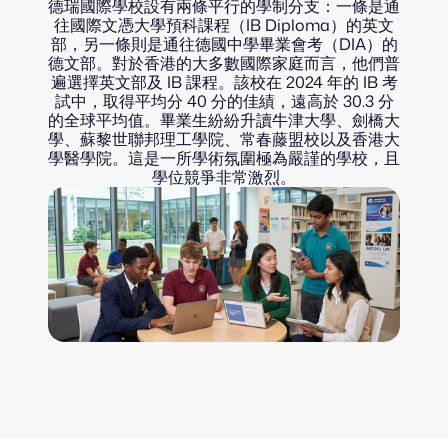
德瑞國際學校設有兩條平行的學制分支：一條是通
往國際文憑大學預科課程（IB Diploma）的英文
部，另一條則是通往德國中學畢業會考（DIA）的
德文部。對於香港的大多數國際家庭而言，他們普
遍選擇英文部及 IB 課程。該校在 2024 年的 IB 考
試中，取得平均分 40 分的佳績，遠高於 30.3 分
的全球平均值。畢業生紛紛升讀牛津大學、劍橋大
學、蘇黎世聯邦理工學院、常春藤盟校以及香港大
學醫學院。這是一所學術氛圍極為嚴謹的學校，且
學位競爭非常激烈。