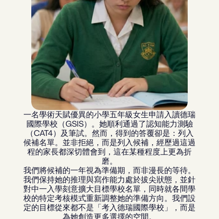
一名學術天賦優異的小學五年級女生申請入讀德瑞
國際學校（GSIS）。她順利通過了認知能力測驗
（CAT4）及筆試。然而，得到的答覆卻是：列入
候補名單。並非拒絕，而是列入候補，經歷過這過
程的家長都深切體會到，這在某種程度上更為折
磨。
我們將候補的一年視為準備期，而非漫長的等待。
我們保持她的推理與寫作能力處於拔尖狀態，並針
對中一入學刻意擴大目標學校名單，同時就各間學
校的特定考核模式重新調整她的準備方向。我們設
定的目標從來都不是「考入德瑞國際學校」，而是
為她創造更多選擇的空間。