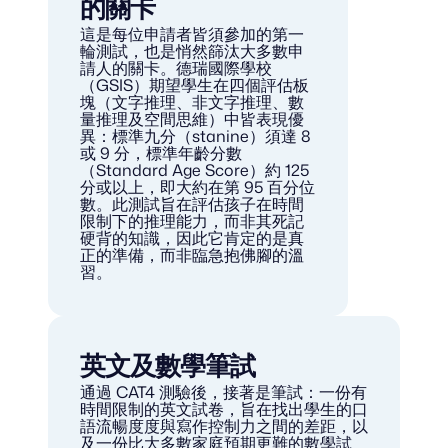
的關卡
這是每位申請者皆須參加的第一
輪測試，也是悄然篩汰大多數申
請人的關卡。德瑞國際學校
（GSIS）期望學生在四個評估板
塊（文字推理、非文字推理、數
量推理及空間思維）中皆表現優
異：標準九分（stanine）須達 8 
或 9 分，標準年齡分數
（Standard Age Score）約 125 
分或以上，即大約在第 95 百分位
數。此測試旨在評估孩子在時間
限制下的推理能力，而非其死記
硬背的知識，因此它肯定的是真
正的準備，而非臨急抱佛腳的溫
習。
英文及數學筆試
通過 CAT4 測驗後，接著是筆試：一份有
時間限制的英文試卷，旨在找出學生的口
語流暢度度與寫作控制力之間的差距，以
及一份比大多數家庭預期更難的數學試