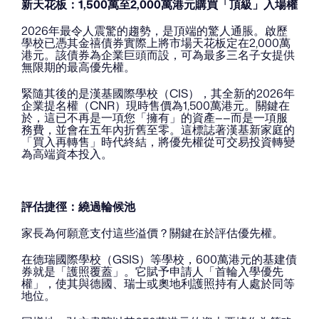
新天花板：1,500萬至2,000萬港元購買「頂級」入場權
2026年最令人震驚的趨勢，是頂端的驚人通脹。啟歷
學校已憑其金禧債券實際上將市場天花板定在2,000萬
港元。該債券為企業巨頭而設，可為最多三名子女提供
無限期的最高優先權。
緊隨其後的是漢基國際學校（CIS），其全新的2026年
企業提名權（CNR）現時售價為1,500萬港元。關鍵在
於，這已不再是一項您「擁有」的資產——而是一項服
務費，並會在五年內折舊至零。這標誌著漢基新家庭的
「買入再轉售」時代終結，將優先權從可交易投資轉變
為高端資本投入。
評估捷徑：繞過輪候池
家長為何願意支付這些溢價？關鍵在於評估優先權。
在德瑞國際學校（GSIS）等學校，600萬港元的基建債
券就是「護照覆蓋」。它賦予申請人「首輪入學優先
權」，使其與德國、瑞士或奧地利護照持有人處於同等
地位。