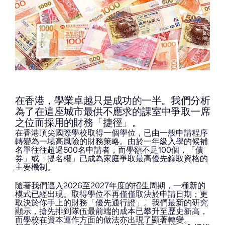
在香港，學業卓越只是成功的一半。我們分析
為了在這座城市最供不應求的課室中爭取一席
之位而採用的財務「捷徑」。
在香港頂尖國際學校取得一個學位，已由一般申請程序
轉變為一場高風險的財務策略。由於一年級入學的候補
名單往往超過500名申請者，而學額不足100個，「債
券」或「提名權」已成為家庭爭取最高優先錄取資格的
主要機制。
隨著我們邁入2026至2027年度的招生周期，一種新的
模式已經出現。取得學位不再僅僅取決於申請日期；更
取決於你手上的財務「優先通行證」。我們最新的研究
顯示，搶先排到隊伍最前端的成本已攀升至歷史新高，
而學校在資本運作方面的做法亦出現了顯著轉變。