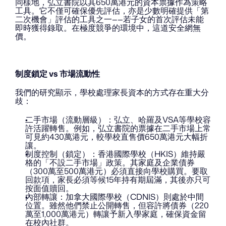
同樣地，弘立書院以其650萬港元的資本票據作為策略
工具。它不僅可確保優先評估，亦是少數明確提供「第
二次機會」評估的工具之一——若子女的首次評估未能
即時獲得錄取。在極度競爭的環境中，這道安全網無
價。
制度鎖定 vs 市場流動性
我們的研究顯示，學校處理家長資本的方式存在重大分
歧：
二手市場（流動層級）：弘立、哈羅及VSA等學校容
許活躍轉售。例如，弘立書院的票據在二手市場上常
可見約430萬港元，較學校直售價650萬港元大幅折
讓。
制度控制（鎖定）：香港國際學校（HKIS）維持嚴
格的「不設二手市場」政策。其家庭及企業債券
（300萬至500萬港元）必須直接向學校購買。要取
回款項，家長必須等候15年持有期屆滿，其後亦只可
按面值贖回。
內部轉讓：加拿大國際學校（CDNIS）則處於中間
位置。雖然他們禁止公開轉售，但容許將債券（220
萬至1,000萬港元）轉讓予新入學家庭，確保資金留
在校內社群。