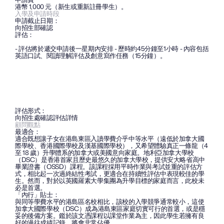
港幣 1,000 元（新生或重新註冊學生）。
入學及申請時段
申請截止日期：
向招生部確認
評估：
- 評估將於遞交申請後一星期內安排 - 歷時約45分鐘至1小時 - 內容包括
英語口試、閱讀理解評估及創意寫作任務（15分鐘）。
評估形式：
向招生處確認評估詳情
顧問觀點
最適合：
適合既想讓子女在港島東區入讀學費介乎中等水平（遠低於加拿大國
際學校、香港國際學校及漢基國際學校），又希望體驗真正一條龍（4 
至 18 歲）升學體系的加拿大或美國意向家庭。地利亞加拿大學校
（DSC）是香港首家且歷史最悠久的加拿大學校，提供安大略省高中
畢業證書（OSSD）課程。該課程採用平時作業與考試並重的評估方
式，相比起一次過終結性考試，更適合在持續性評估中表現較佳的學
生。然而，對於以英國羅素大學集團為升學目標的家庭而言，此校未
必是首選。
「內行」貼士：
與同等學費水平的港島區名校相比，該校的入學競爭通常較小，這使
加拿大國際學校（DSC）成為港島東區家庭切實可行的首選，或是穩
妥的後備方案。鑑於該文憑課程以課堂作業為主，因此學生若擁有良
好的過往成績記錄，將會非常佔優。