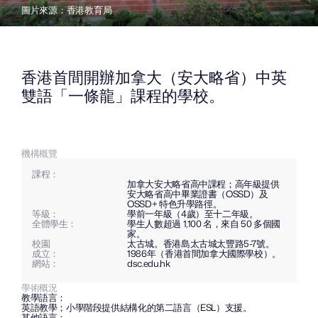
圖片來源：香港教育局
香港首間開辦加拿大（安大略省）中英
雙語「一條龍」課程的學校。
機構概覽
課程：
加拿大安大略省高中課程；高年級提供
安大略省高中畢業證書（OSSD）及 
OSSD+ 特色升學路徑。
等級：
學前一年級（4歲）至十二年級。
全體學生：
學生人數超過 1,100 名，來自 50 多個國
家。
校園
太古城。香港島太古城太豐路5-7號。
成立：
1986年（香港首間加拿大國際學校）。
網站：
dsc.edu.hk
學術概況
教學語言：
英語教學；小學階段提供結構化的第二語言（ESL）支援。
其他語言：