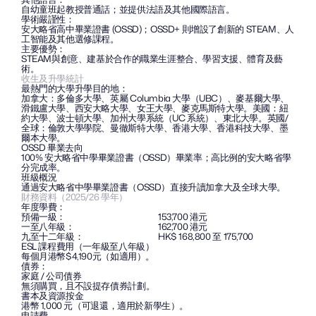
自幼童班起教授普通話；並提供法語及其他國際語言。
學術嚴謹性：
安大略省高中畢業證書 (OSSD)；OSSD+ 則增設了創新的 STEAM、人
工智能及其他選修課程。
主要優勢：
STEAM與創意、建基於合作的職業生涯整合、學習支援、體育及藝
術。
收生及升學統計
最熱門的大學升學目的地：
加拿大：多倫多大學、英屬 Columbia 大學（UBC）、麥基爾大學、
滑鐵盧大學、西安大略大學、女王大學、麥克馬斯特大學。美國：紐
約大學、波士頓大學、加州大學系統（UC 系統）、東北大學。英國/
全球：倫敦大學學院、曼徹斯特大學、香港大學、香港科技大學、墨
爾本大學。
OSSD 畢業去向
100% 安大略省中學畢業證書（OSSD）畢業率；高比例的安大略省學
分完成率。
班級概況
通過安大略省中學畢業證書（OSSD）直接升讀加拿大及全球大學。
財務資料（2025/26 學年）
年度學費：
預備一級：
153,700 港元
一至八年級：
162,700 港元
九至十二年級：
HK$ 168,800 至 175,700
ESL 課程費用（一年級至八年級）
每個月港幣$4,190元（如適用）。
債券：
家庭 / 公司債券
無須購買，且不設提存債券計劃。
書本及資源按金
港幣 1,000 元（可退還，適用於新學生）。
申請費